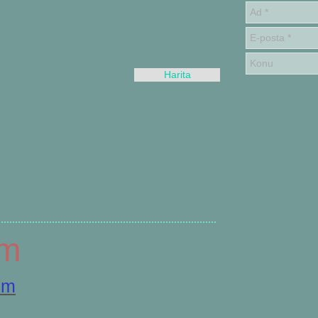
Harita
ım
om