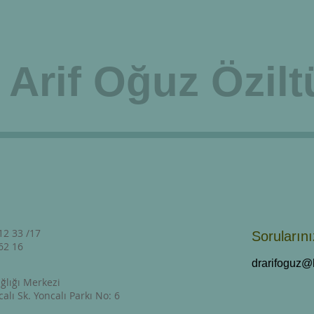
 Arif Oğuz Özilt
Sağlıklı Yaşam
Anne-Çocuk Sağlığı
12 33 /17
Sorularını
 62 16
drarifoguz@
ağlığı Merkezi
lı Sk. Yoncalı Parkı No: 6