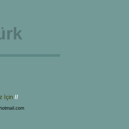
ürk
Diğer
z İçin
//
hotmail.com