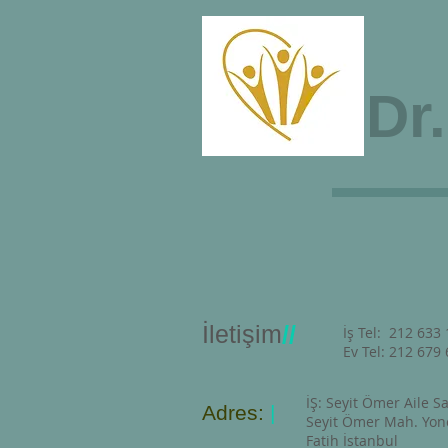
Dr.
Ana Sayfa
İletişim
//
İş Tel: 212 633 
Ev Tel: 212 679
İŞ: Seyit Ömer Aile S
Adres:
|
Seyit Ömer Mah. Yonca
Fatih İstanbul